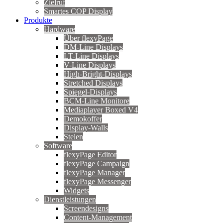
Zielruf
Smartes COP Display
Produkte
Hardware
Über flexyPage
DM-Line Displays
LT-Line Displays
V-Line Displays
High-Bright-Displays
Stretched Displays
Spiegel-Displays
BCM-Line Monitore
Mediaplayer Boxed V4
Demokoffer
Display-Walls
Stelen
Software
flexyPage Editor
flexyPage Campaign
flexyPage Manager
flexyPage Messenger
Widgets
Dienstleistungen
Screendesigns
Content-Management