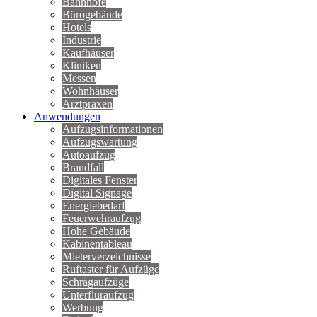
Bahnhöfe
Bürogebäude
Hotels
Industrie
Kaufhäuser
Kliniken
Messen
Wohnhäuser
Arztpraxen
Anwendungen
Aufzugsinformationen
Aufzugswartung
Autoaufzug
Brandfall
Digitales Fenster
Digital Signage
Energiebedarf
Feuerwehraufzug
Hohe Gebäude
Kabinentableau
Mieterverzeichnisse
Ruftaster für Aufzüge
Schrägaufzüge
Unterfluraufzug
Werbung