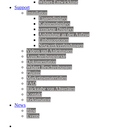
Widget-Entwicklung
Support
Installation
Etagendisplays
Kabinendisplays
vernetzte Displays
Anbindung an den Aufzug
Einbauoptionen
Netzwerkverbindungen
Videos und Anleitungen
Ausschreibungstexte
Dokumentation
Widget Beschreibungen
Plugins
Marketingmaterialien
FAQ
Rückgabe von Altgeräten
Kontakt
Reklamation
News
Blog
Events