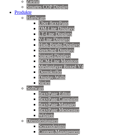
Zielruf
Smartes COP Display
Produkte
Hardware
Über flexyPage
DM-Line Displays
LT-Line Displays
V-Line Displays
High-Bright-Displays
Stretched Displays
Spiegel-Displays
BCM-Line Monitore
Mediaplayer Boxed V4
Demokoffer
Display-Walls
Stelen
Software
flexyPage Editor
flexyPage Campaign
flexyPage Manager
flexyPage Messenger
Widgets
Dienstleistungen
Screendesigns
Content-Management