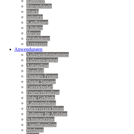
Bahnhöfe
Bürogebäude
Hotels
Industrie
Kaufhäuser
Kliniken
Messen
Wohnhäuser
Arztpraxen
Anwendungen
Aufzugsinformationen
Aufzugswartung
Autoaufzug
Brandfall
Digitales Fenster
Digital Signage
Energiebedarf
Feuerwehraufzug
Hohe Gebäude
Kabinentableau
Mieterverzeichnisse
Ruftaster für Aufzüge
Schrägaufzüge
Unterfluraufzug
Werbung