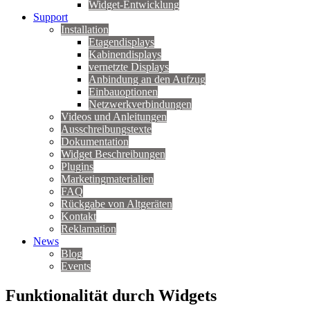
Widget-Entwicklung
Support
Installation
Etagendisplays
Kabinendisplays
vernetzte Displays
Anbindung an den Aufzug
Einbauoptionen
Netzwerkverbindungen
Videos und Anleitungen
Ausschreibungstexte
Dokumentation
Widget Beschreibungen
Plugins
Marketingmaterialien
FAQ
Rückgabe von Altgeräten
Kontakt
Reklamation
News
Blog
Events
Funktionalität durch Widgets